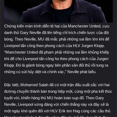
Chứng kiến màn trình diễn tệ hại của Manchester United, cựu
danh thủ Gary Neville đã lên tiếng chỉ trích chiến lược của đội
bóng. Theo Neville, MU đã mắc phải những sai lầm lớn khi để
Liverpool tấn công theo phong cách của HLV Jurgen Klopp.
“Manchester United đã phạm phải những sai lầm khủng khiếp
khi để cho Liverpool tấn công họ theo phong cách của Jurgen
Klopp. Đó là giành bóng ngay bên phần sân đối thủ rồi tung ra
những cú sút hủy diệt và chính xác,” Neville phát biểu.
Đặc biệt, Mohamed Salah đã có một trận đấu xuất sắc với hai
đường chuyền thành bàn trong hiệp một, cùng một pha kết thúc
tuyệt vời, khiến hàng thủ MU hoàn toàn sụp đổ. Theo Gary
Neville, Liverpool xứng đáng với chiến thắng này và đây sẽ là
một ngày khó quên đối với HLV Erik ten Hag cùng các cầu thủ