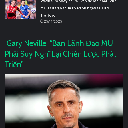
Wayne Rooney chỉ ra “vấn đề lớn nhất” của
MU sau trận thua Everton ngay tại Old
Trafford
25/11/2025
Gary Neville: “Ban Lãnh Đạo MU
Phải Suy Nghĩ Lại Chiến Lược Phát
Triển”