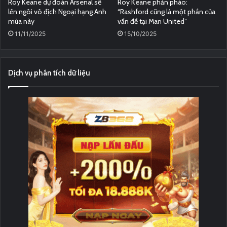
Roy Keane dự đoán Arsenal sẽ
Roy Keane phản pháo:
lên ngôi vô địch Ngoại hạng Anh
“Rashford cũng là một phần của
mùa này
vấn đề tại Man United”
11/11/2025
15/10/2025
Dịch vụ phân tích dữ liệu