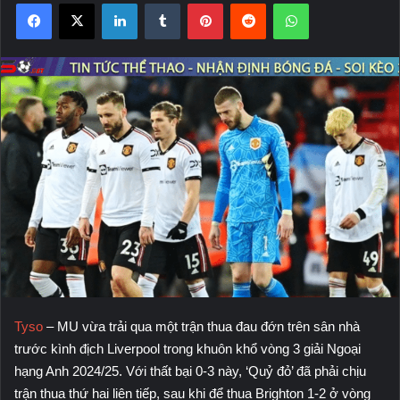
Facebook
X
LinkedIn
Tumblr
Pinterest
Reddit
WhatsApp
Tyso
– MU vừa trải qua một trận thua đau đớn trên sân nhà
trước kình địch Liverpool trong khuôn khổ vòng 3 giải Ngoại
hạng Anh 2024/25. Với thất bại 0-3 này, ‘Quỷ đỏ’ đã phải chịu
trận thua thứ hai liên tiếp, sau khi để thua Brighton 1-2 ở vòng