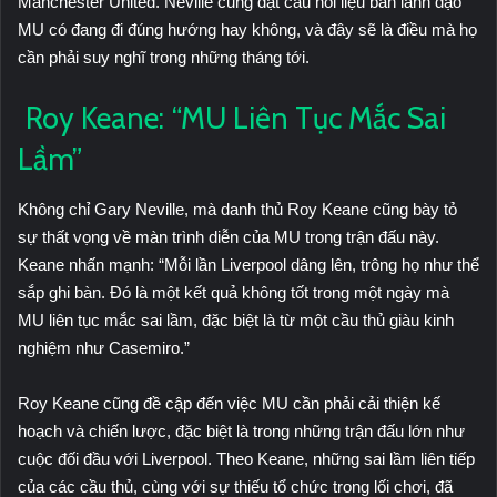
Manchester United. Neville cũng đặt câu hỏi liệu ban lãnh đạo
MU có đang đi đúng hướng hay không, và đây sẽ là điều mà họ
cần phải suy nghĩ trong những tháng tới.
Roy Keane: “MU Liên Tục Mắc Sai
Lầm”
Không chỉ Gary Neville, mà danh thủ Roy Keane cũng bày tỏ
sự thất vọng về màn trình diễn của MU trong trận đấu này.
Keane nhấn mạnh: “Mỗi lần Liverpool dâng lên, trông họ như thể
sắp ghi bàn. Đó là một kết quả không tốt trong một ngày mà
MU liên tục mắc sai lầm, đặc biệt là từ một cầu thủ giàu kinh
nghiệm như Casemiro.”
Roy Keane cũng đề cập đến việc MU cần phải cải thiện kế
hoạch và chiến lược, đặc biệt là trong những trận đấu lớn như
cuộc đối đầu với Liverpool. Theo Keane, những sai lầm liên tiếp
của các cầu thủ, cùng với sự thiếu tổ chức trong lối chơi, đã