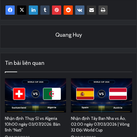
Quang Huy
Tin bài liên quan
Nhận định Thụy Sĩ vs Algeria
Nhận định Tây Ban Nha vs Áo,
10h00 ngày 03/07/2026: Bản
02:00 ngày 07/03/2026 | Vòng
lĩnh “Nati”
32 Đội World Cup