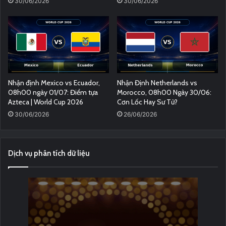
30/06/2026
30/06/2026
Nhận định Mexico vs Ecuador,
Nhận Định Netherlands vs
08h00 ngày 01/07: Điểm tựa
Morocco, 08h00 Ngày 30/06:
Azteca | World Cup 2026
Cơn Lốc Hay Sư Tử?
30/06/2026
26/06/2026
Dịch vụ phân tích dữ liệu