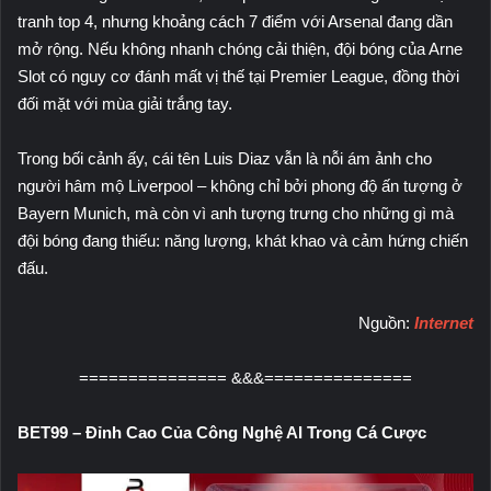
tranh top 4, nhưng khoảng cách 7 điểm với Arsenal đang dần
mở rộng. Nếu không nhanh chóng cải thiện, đội bóng của Arne
Slot có nguy cơ đánh mất vị thế tại Premier League, đồng thời
đối mặt với mùa giải trắng tay.
Trong bối cảnh ấy, cái tên Luis Diaz vẫn là nỗi ám ảnh cho
người hâm mộ Liverpool – không chỉ bởi phong độ ấn tượng ở
Bayern Munich, mà còn vì anh tượng trưng cho những gì mà
đội bóng đang thiếu: năng lượng, khát khao và cảm hứng chiến
đấu.
Nguồn:
Internet
=============== &&&===============
BET99 – Đỉnh Cao Của Công Nghệ AI Trong Cá Cược