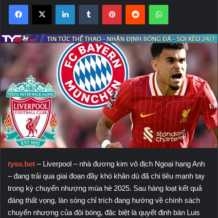
Facebook
X
LinkedIn
Tumblr
Pinterest
Reddit
WhatsApp
tyso.bet
– Liverpool – nhà đương kim vô địch Ngoại hạng Anh
– đang trải qua giai đoạn đầy khó khăn dù đã chi tiêu mạnh tay
trong kỳ chuyển nhượng mùa hè 2025. Sau hàng loạt kết quả
đáng thất vọng, làn sóng chỉ trích đang hướng về chính sách
chuyển nhượng của đội bóng, đặc biệt là quyết định bán Luis