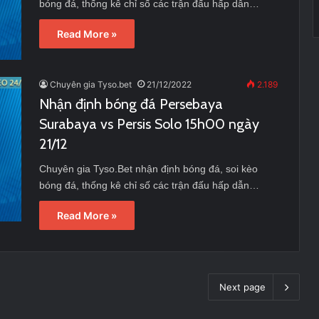
bóng đá, thống kê chỉ số các trận đấu hấp dẫn…
Read More »
Chuyên gia Tyso.bet
21/12/2022
2.189
Nhận định bóng đá Persebaya
Surabaya vs Persis Solo 15h00 ngày
21/12
Chuyên gia Tyso.Bet nhận định bóng đá, soi kèo
bóng đá, thống kê chỉ số các trận đấu hấp dẫn…
Read More »
Next page