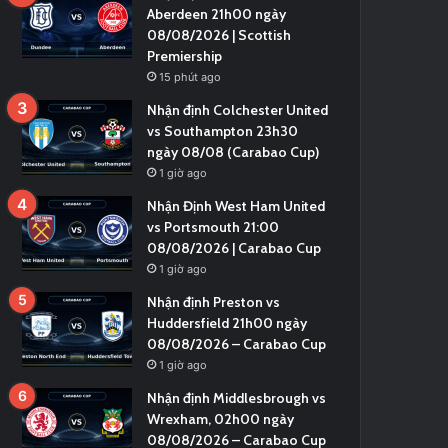
Aberdeen 21h00 ngày
08/08/2026 | Scottish
Premiership
15 phút ago
Nhận định Colchester United
vs Southampton 23h30
ngày 08/08 (Carabao Cup)
1 giờ ago
Nhận Định West Ham United
vs Portsmouth 21:00
08/08/2026 | Carabao Cup
1 giờ ago
Nhận định Preston vs
Huddersfield 21h00 ngày
08/08/2026 – Carabao Cup
1 giờ ago
Nhận định Middlesbrough vs
Wrexham, 02h00 ngày
08/08/2026 – Carabao Cup