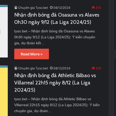
Chuyên gia Tyso.bet
08/12/2024
315
Nhận định bóng đá Osasuna vs Alaves
0h30 ngày 9/12 (La Liga 2024/25)
tyso.bet – Nhận định bóng đá Osasuna vs Alaves
0h30 ngày 9/12 (La Liga 2024/25): Ý kiến chuyên
gia, dự đoán kết…
Read More »
Chuyên gia Tyso.bet
08/12/2024
316
Nhận định bóng đá Athletic Bilbao vs
Villarreal 22h15 ngày 8/12 (La Liga
2024/25)
tyso.bet – Nhận định bóng đá Athletic Bilbao vs
Villarreal 22h15 ngày 8/12 (La Liga 2024/25): Ý kiến
chuyên gia, dự đoán…