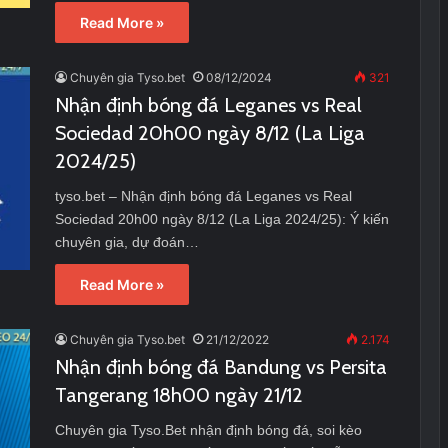
Read More »
Chuyên gia Tyso.bet
08/12/2024
321
Nhận định bóng đá Leganes vs Real
Sociedad 20h00 ngày 8/12 (La Liga
2024/25)
tyso.bet – Nhận định bóng đá Leganes vs Real
Sociedad 20h00 ngày 8/12 (La Liga 2024/25): Ý kiến
chuyên gia, dự đoán…
Read More »
Chuyên gia Tyso.bet
21/12/2022
2.174
Nhận định bóng đá Bandung vs Persita
Tangerang 18h00 ngày 21/12
Chuyên gia Tyso.Bet nhận định bóng đá, soi kèo