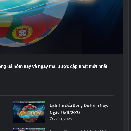
u bóng đá hôm nay và ngày mai được cập nhật mới nhất,
Lịch Thi Đấu Bóng Đá Hôm Nay,
Ngày 26/11/2025
27/11/2025