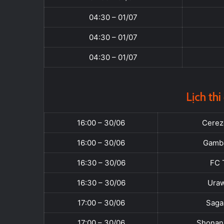
04:30 – 01/07
04:30 – 01/07
04:30 – 01/07
Lịch thi
16:00 – 30/06
Cerez
16:00 – 30/06
Gamb
16:30 – 30/06
FC 
16:30 – 30/06
Ura
17:00 – 30/06
Saga
17:00 – 30/06
Shonan