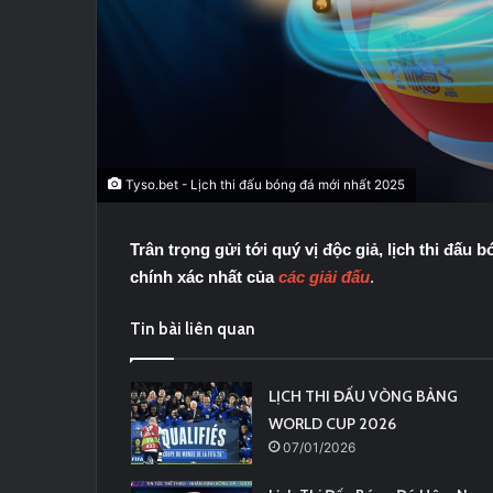
Tyso.bet - Lịch thi đấu bóng đá mới nhất 2025
Trân trọng gửi tới quý vị độc giả, lịch thi đấ
chính xác nhất của
các giải đấu
.
Tin bài liên quan
LỊCH THI ĐẤU VÒNG BẢNG
WORLD CUP 2026
07/01/2026