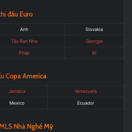
thi đấu Euro
Anh
Slovakia
Tây Ban Nha
Georgia
Pháp
Bỉ
đấu Copa America
Jamaica
Venezuela
Mexico
Ecuador
u MLS Nhà Nghề Mỹ