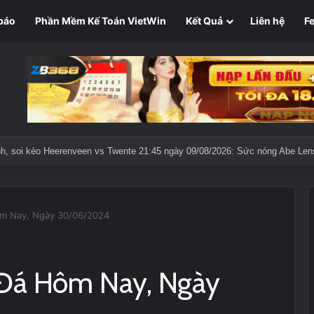
báo
Phần Mềm Kế Toán VietWin
Kết Quả
Liên hệ
F
nh PEC Zwolle vs Ajax 19h30 Ngày 09/08/2026: Cái Dớp Lịch Sử
ôm Nay, Ngày 30/06/2024
 Đá Hôm Nay, Ngày