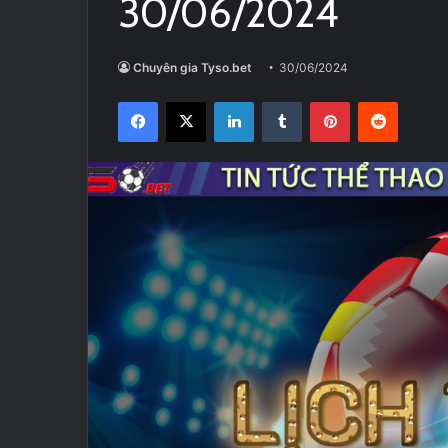
30/06/2024
Chuyên gia Tyso.bet
30/06/2024
Facebook
X
LinkedIn
Tumblr
Pinterest
Reddit