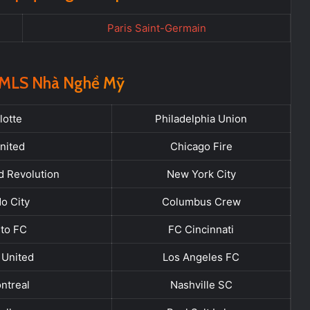
Paris Saint-Germain
u MLS Nhà Nghề Mỹ
lotte
Philadelphia Union
nited
Chicago Fire
 Revolution
New York City
o City
Columbus Crew
to FC
FC Cincinnati
 United
Los Angeles FC
ntreal
Nashville SC