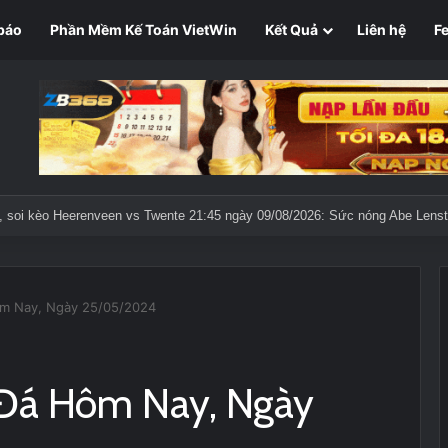
báo
Phần Mềm Kế Toán VietWin
Kết Quả
Liên hệ
F
, soi kèo Heerenveen vs Twente 21:45 ngày 09/08/2026: Sức nóng Abe Lenst
ôm Nay, Ngày 25/05/2024
 Đá Hôm Nay, Ngày