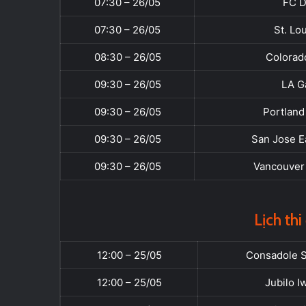
07:30 – 26/05
FC D
07:30 – 26/05
St. Lou
08:30 – 26/05
Colorad
09:30 – 26/05
LA G
09:30 – 26/05
Portland
09:30 – 26/05
San Jose E
09:30 – 26/05
Vancouver
Lịch thi
12:00 – 25/05
Consadole 
12:00 – 25/05
Jubilo I