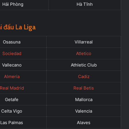
Hải Phòng
Hà Tĩnh
hi đấu La Liga
Osasuna
Villarreal
Sociedad
Atletico
Vallecano
Athletic Club
Almeria
Cadiz
Real Madrid
Real Betis
Getafe
Mallorca
Celta Vigo
Valencia
Las Palmas
Alaves