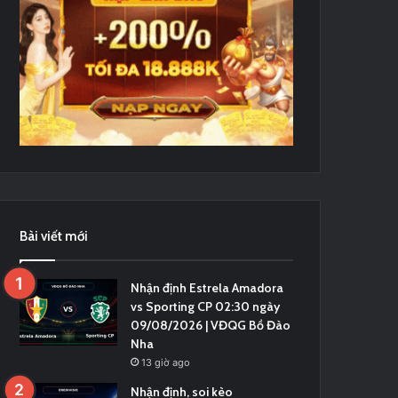
Bài viết mới
Nhận định Estrela Amadora
vs Sporting CP 02:30 ngày
09/08/2026 | VĐQG Bồ Đào
Nha
13 giờ ago
Nhận định, soi kèo