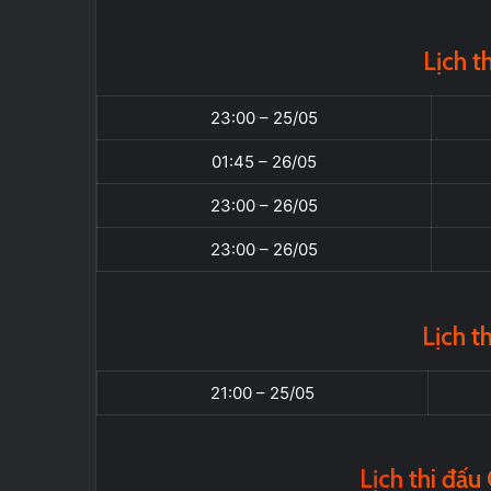
Lịch t
23:00 – 25/05
01:45 – 26/05
23:00 – 26/05
23:00 – 26/05
Lịch t
21:00 – 25/05
Lịch thi đấu