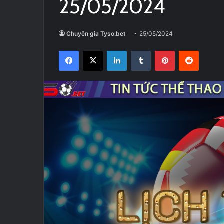
25/05/2024
Chuyên gia Tyso.bet
25/05/2024
Facebook
X
LinkedIn
Tumblr
Pinterest
Reddit