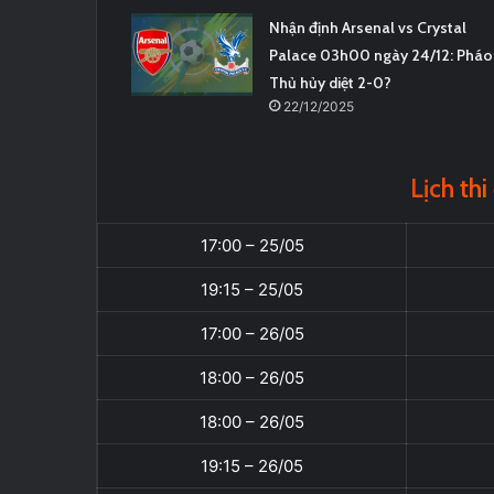
Nhận định Arsenal vs Crystal
Palace 03h00 ngày 24/12: Pháo
Thủ hủy diệt 2-0?
22/12/2025
Lịch th
17:00 – 25/05
19:15 – 25/05
17:00 – 26/05
18:00 – 26/05
18:00 – 26/05
19:15 – 26/05