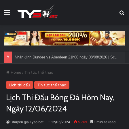
Menu
Se
Home
/
Tin tức thể thao
Lịch thi đấu
Tin tức thể thao
Lịch Thi Đấu Bóng Đá Hôm Nay,
Ngày 12/06/2024
Chuyên gia Tyso.bet
12/06/2024
5.769
1 minute read