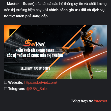
– Master – Super)
của tất cả các hệ thống uy tín và chất lượng
trên thị trường hiện nay với
chính sách giá ưu đãi và dịch vụ
hỗ trợ miễn phí đẳng cấp
.
❐
Website:
https://sbetviet.com/
❐
Telegram:
@SBV_Sales
Tổng hợp từ
Internet