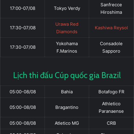
Sanfrecce
17:00-07/08
Tokyo Verdy
Hiroshima
Urawa Red
17:30-07/08
Kashiwa Reysol
Diamonds
Yokohama
Consadole
17:30-07/08
F.Marinos
Sapporo
Lịch thi đấu Cúp quốc gia Brazil
05:00-08/08
Bahia
Botafogo FR
Athletico
05:00-08/08
Bragantino
Paranaense
05:00-08/08
Atletico MG
CRB