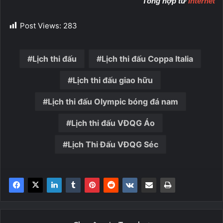
Tổng hợp từ
Internet
Post Views:
283
Lịch thi đấu
Lịch thi đấu Coppa Italia
Lịch thi đấu giao hữu
Lịch thi đấu Olympic bóng đá nam
Lịch thi đấu VĐQG Áo
Lịch Thi Đấu VĐQG Séc