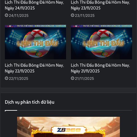
Lịch Thi Đấu Bóng Đá Hôm Nay,
Lịch Thi Đấu Bóng Đá Hôm Nay,
Ngày 24/11/2025
Ngày 23/11/2025
24/11/2025
23/11/2025
Lịch Thi Đấu Bóng Đá Hôm Nay,
Lịch Thi Đấu Bóng Đá Hôm Nay,
Ngày 22/11/2025
Ngày 21/11/2025
22/11/2025
21/11/2025
Dịch vụ phân tích dữ liệu