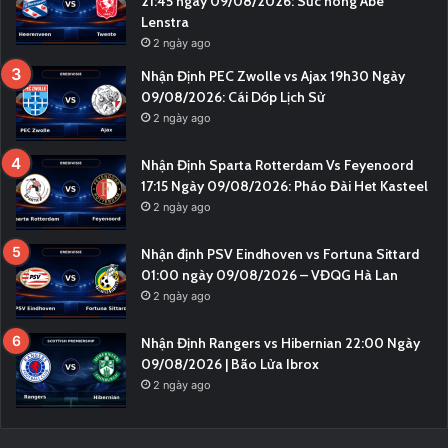
21:45 ngày 09/08/2026: Sức nóng Abe
Lenstra
2 ngày ago
Nhận Định PEC Zwolle vs Ajax 19h30 Ngày
09/08/2026: Cái Dớp Lịch Sử
2 ngày ago
Nhận Định Sparta Rotterdam Vs Feyenoord
17:15 Ngày 09/08/2026: Pháo Đài Het Kasteel
2 ngày ago
Nhận định PSV Eindhoven vs Fortuna Sittard
01:00 ngày 09/08/2026 – VĐQG Hà Lan
2 ngày ago
Nhận Định Rangers vs Hibernian 22:00 Ngày
09/08/2026 | Bão Lửa Ibrox
2 ngày ago