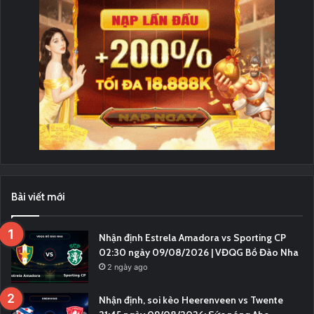
Bài viết mới
Nhận định Estrela Amadora vs Sporting CP
02:30 ngày 09/08/2026 | VĐQG Bồ Đào Nha
2 ngày ago
Nhận định, soi kèo Heerenveen vs Twente