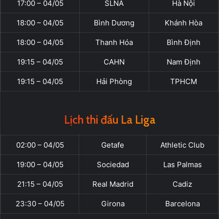
17:00 – 04/05
SLNA
Hà Nội
18:00 – 04/05
Bình Dương
Khánh Hòa
18:00 – 04/05
Thanh Hóa
Bình Định
19:15 – 04/05
CAHN
Nam Định
19:15 – 04/05
Hải Phòng
TPHCM
Lịch thi đấu La Liga
02:00 – 04/05
Getafe
Athletic Club
19:00 – 04/05
Sociedad
Las Palmas
21:15 – 04/05
Real Madrid
Cadiz
23:30 – 04/05
Girona
Barcelona