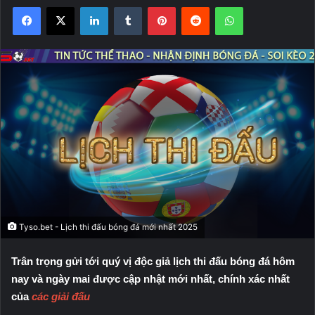
Facebook
X
LinkedIn
Tumblr
Pinterest
Reddit
WhatsApp
Tyso.bet - Lịch thi đấu bóng đá mới nhất 2025
Trân trọng gửi tới quý vị độc giả lịch thi đấu bóng đá hôm
nay và ngày mai được cập nhật mới nhất, chính xác nhất
của
các giải đấu