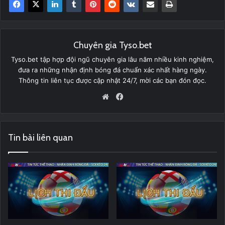
Chuyên gia Tyso.bet
Tyso.bet tập hợp đội ngũ chuyên gia lâu năm nhiều kinh nghiệm,
đưa ra những nhận định bóng đá chuẩn xác nhất hàng ngày.
Thông tin liên tục được cập nhật 24/7, mời các bạn đón đọc.
Website
Facebook
Tin bài liên quan