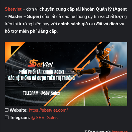
Sbetviet
– đơn vị
chuyên cung cấp tài khoản Quản lý (Agent
– Master – Super)
của tất cả các hệ thống uy tín và chất lượng
trên thị trường hiện nay với
chính sách giá ưu đãi và dịch vụ
hỗ trợ miễn phí đẳng cấp
.
❐
Website:
https://sbetviet.com/
❐
Telegram:
@SBV_Sales