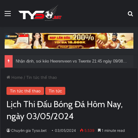
Menu
Se
Nhận định, soi kèo Heerenveen vs Twente 21:45 ngày 09/08/2026: Sức nóng Abe Lenstra
Home
/
Tin tức thể thao
Tin tức thể thao
Tin tức
Lịch Thi Đấu Bóng Đá Hôm Nay,
ngày 03/05/2024
Chuyên gia Tyso.bet
03/05/2024
5.539
1 minute read