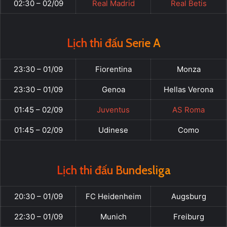
02:30 – 02/09
Real Madrid
Real Betis
Lịch thi đấu Serie A
23:30 – 01/09
Fiorentina
Monza
23:30 – 01/09
Genoa
Hellas Verona
01:45 – 02/09
Juventus
AS Roma
01:45 – 02/09
Udinese
Como
Lịch thi đấu Bundesliga
20:30 – 01/09
FC Heidenheim
Augsburg
22:30 – 01/09
Munich
Freiburg