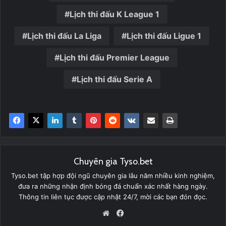
Lịch thi đấu K League 1
Lịch thi đấu La Liga
Lịch thi đấu Ligue 1
Lịch thi đấu Premier League
Lịch thi đấu Serie A
Chuyên gia Tyso.bet
Tyso.bet tập hợp đội ngũ chuyên gia lâu năm nhiều kinh nghiệm,
đưa ra những nhận định bóng đá chuẩn xác nhất hàng ngày.
Thông tin liên tục được cập nhật 24/7, mời các bạn đón đọc.
Website
Facebook