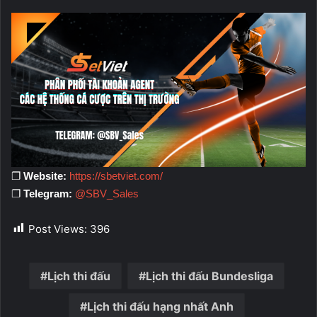
❐
Website:
https://sbetviet.com/
❐
Telegram:
@SBV_Sales
Post Views:
396
Lịch thi đấu
Lịch thi đấu Bundesliga
Lịch thi đấu hạng nhất Anh