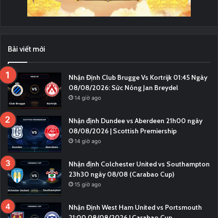
Bài viết mới
Nhận Định Club Brugge Vs Kortrijk 01:45 Ngày
08/08/2026: Sức Nóng Jan Breydel
14 giờ ago
Nhận định Dundee vs Aberdeen 21h00 ngày
08/08/2026 | Scottish Premiership
14 giờ ago
Nhận định Colchester United vs Southampton
23h30 ngày 08/08 (Carabao Cup)
15 giờ ago
Nhận Định West Ham United vs Portsmouth
21:00 08/08/2026 | Carabao Cup