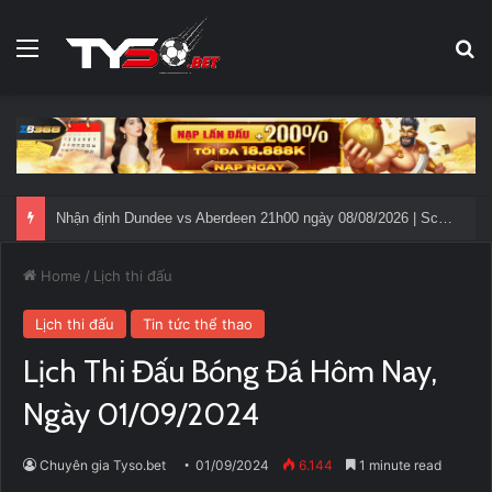
Menu
Se
Nhận định Dundee vs Aberdeen 21h00 ngày 08/08/2026 | Scottish Premiership
Home
/
Lịch thi đấu
Lịch thi đấu
Tin tức thể thao
Lịch Thi Đấu Bóng Đá Hôm Nay,
Ngày 01/09/2024
Chuyên gia Tyso.bet
01/09/2024
6.144
1 minute read