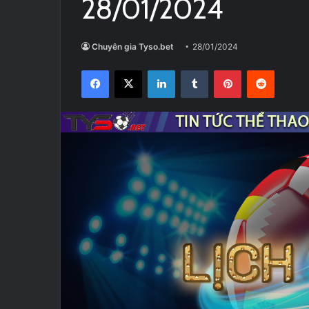
28/01/2024
Chuyên gia Tyso.bet
28/01/2024
Facebook
X
LinkedIn
Tumblr
Pinterest
Reddit