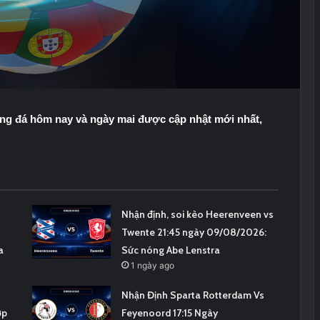
 bóng đá hôm nay và ngày mai được cập nhật mới nhất,
Nhận định, soi kèo Heerenveen vs
Twente 21:45 ngày 09/08/2026:
a
Sức nóng Abe Lenstra
1 ngày ago
Nhận Định Sparta Rotterdam Vs
ớp
Feyenoord 17:15 Ngày