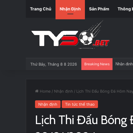
Trang Chủ
Nhận Định
Sản Phẩm
Thông 
Nhận định
Thứ Bảy, Tháng 8 8 2026
Breaking News
Home
/
Nhận định
/
Lịch Thi Đấu Bóng Đá Hôm Na
Nhận định
Tin tức thể thao
Lịch Thi Đấu Bóng