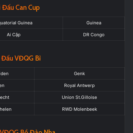
i Đấu Can Cup
uatorial Guinea
Guinea
Ai Cập
DR Congo
i Đấu VĐQG Bỉ
iden
Genk
en
Royal Antwerp
echt
Union St.Gilloise
helen
RWD Molenbeek
u VĐQG Bồ Đào Nha