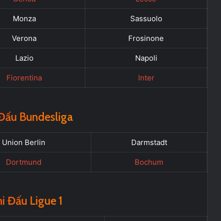
Monza
Sassuolo
Verona
Frosinone
Lazio
Napoli
Fiorentina
Inter
 Đấu Bundesliga
Union Berlin
Darmstadt
Dortmund
Bochum
hi Đấu Ligue 1