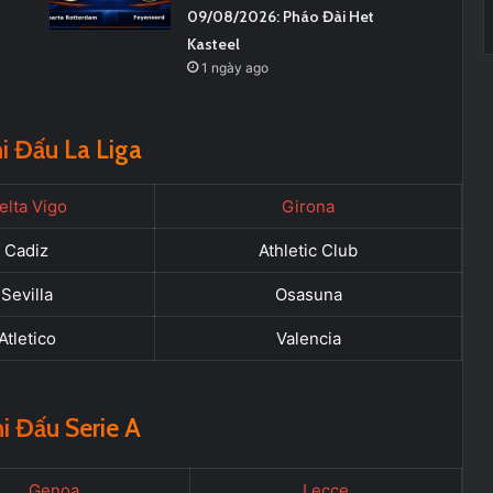
09/08/2026: Pháo Đài Het
Kasteel
1 ngày ago
hi Đấu La Liga
elta Vigo
Girona
Cadiz
Athletic Club
Sevilla
Osasuna
Atletico
Valencia
hi Đấu Serie A
Genoa
Lecce