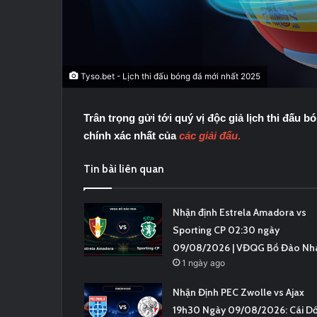
Tyso.bet - Lịch thi đấu bóng đá mới nhất 2025
Trân trọng gửi tới quý vị độc giả lịch thi đấu
chính xác nhất của
các giải đấu
.
Tin bài liên quan
Nhận định Estrela Amadora vs
Sporting CP 02:30 ngày
09/08/2026 | VĐQG Bồ Đào Nh
1 ngày ago
Nhận Định PEC Zwolle vs Ajax
19h30 Ngày 09/08/2026: Cái D