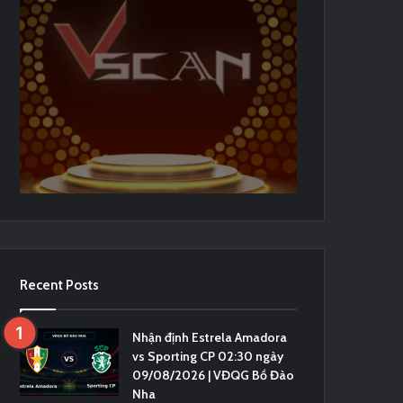
Recent Posts
Nhận định Estrela Amadora
vs Sporting CP 02:30 ngày
09/08/2026 | VĐQG Bồ Đào
Nha