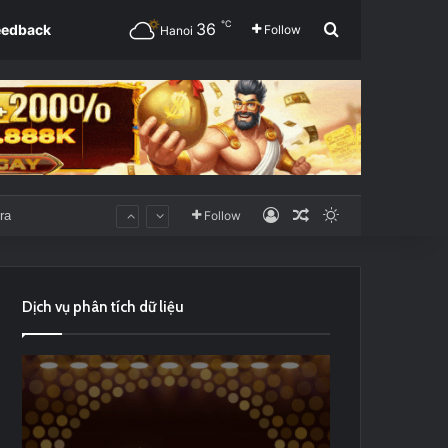
℃
36
Search for
eedback
Follow
Hanoi
ra
Log In
Random Article
Switch skin
Follow
Dịch vụ phân tích dữ liệu