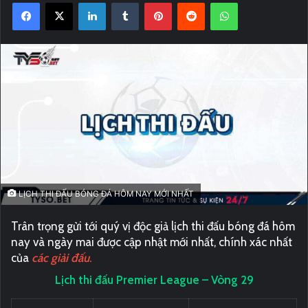
Facebook
X
LinkedIn
Tumblr
Pinterest
Reddit
WhatsApp
LỊCH THI ĐẤU BÓNG ĐÁ HÔM NAY MỚI NHẤT
Trân trọng gửi tới quý vị độc giả lịch thi đấu bóng đá hôm
nay và ngày mai được cập nhật mới nhất, chính xác nhất
của
các giải đấu
.
Lịch thi đấu Premier League – Vòng 29