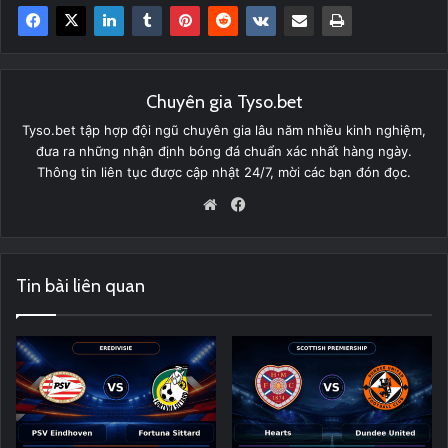
Chuyên gia Tyso.bet
Tyso.bet tập hợp đội ngũ chuyên gia lâu năm nhiều kinh nghiệm,
đưa ra những nhận định bóng đá chuẩn xác nhất hàng ngày.
Thông tin liên tục được cập nhật 24/7, mời các bạn đón đọc.
Website
Facebook
Tin bài liên quan