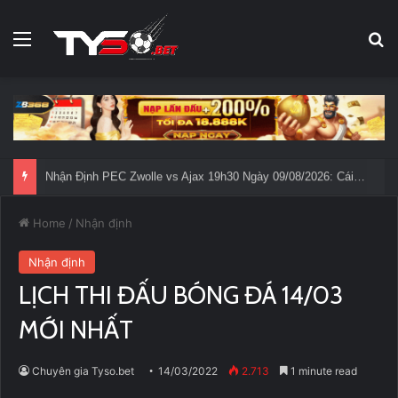
Menu
Se
Nhận Định PEC Zwolle vs Ajax 19h30 Ngày 09/08/2026: Cái Dớp Lịch Sử
Home
/
Nhận định
Nhận định
LỊCH THI ĐẤU BÓNG ĐÁ 14/03
MỚI NHẤT
Chuyên gia Tyso.bet
14/03/2022
2.713
1 minute read