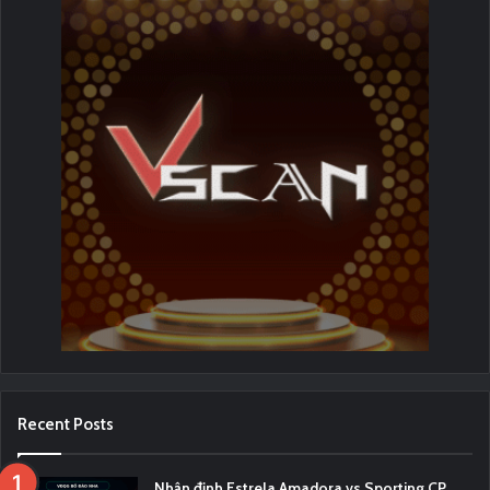
Recent Posts
Nhận định Estrela Amadora vs Sporting CP