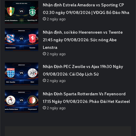
Nhận định Estrela Amadora vs Sporting CP
02:30 ngày 09/08/2026 | VĐQG Bồ Đào Nha
2 ngày ago
Nhận định, soi kèo Heerenveen vs Twente
21:45 ngày 09/08/2026: Sức nóng Abe
Lenstra
2 ngày ago
Nhận Định PEC Zwolle vs Ajax 19h30 Ngày
09/08/2026: Cái Dớp Lịch Sử
2 ngày ago
Nhận Định Sparta Rotterdam Vs Feyenoord
17:15 Ngày 09/08/2026: Pháo Đài Het Kasteel
2 ngày ago