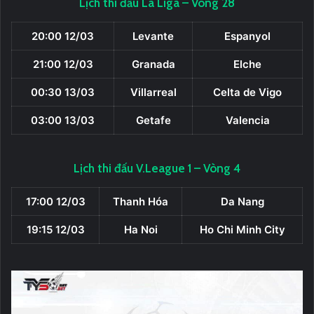
Lịch thi đấu La Liga – Vòng 28
20:00 12/03
Levante
Espanyol
21:00 12/03
Granada
Elche
00:30 13/03
Villarreal
Celta de Vigo
03:00 13/03
Getafe
Valencia
Lịch thi đấu V.League 1 – Vòng 4
17:00 12/03
Thanh Hóa
Da Nang
19:15 12/03
Ha Noi
Ho Chi Minh City