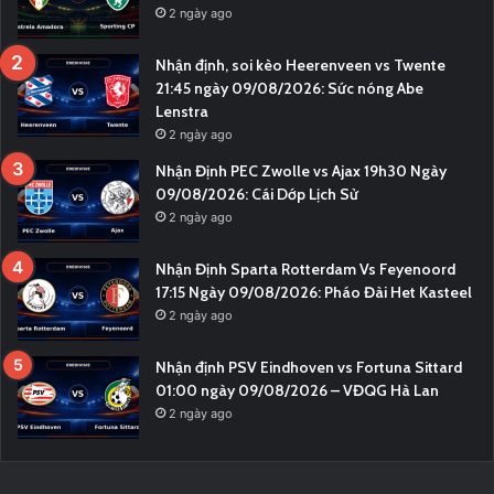
2 ngày ago
Nhận định, soi kèo Heerenveen vs Twente
21:45 ngày 09/08/2026: Sức nóng Abe
Lenstra
2 ngày ago
Nhận Định PEC Zwolle vs Ajax 19h30 Ngày
09/08/2026: Cái Dớp Lịch Sử
2 ngày ago
Nhận Định Sparta Rotterdam Vs Feyenoord
17:15 Ngày 09/08/2026: Pháo Đài Het Kasteel
2 ngày ago
Nhận định PSV Eindhoven vs Fortuna Sittard
01:00 ngày 09/08/2026 – VĐQG Hà Lan
2 ngày ago