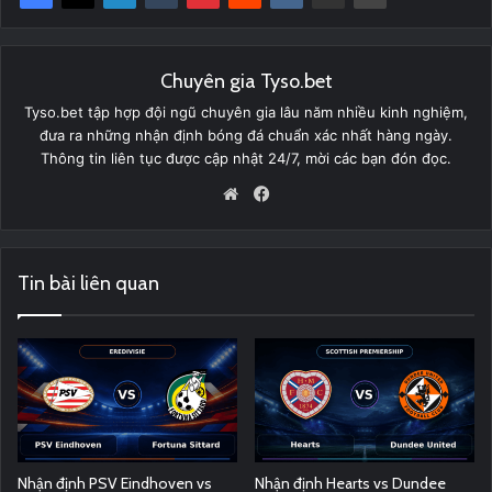
Chuyên gia Tyso.bet
Tyso.bet tập hợp đội ngũ chuyên gia lâu năm nhiều kinh nghiệm,
đưa ra những nhận định bóng đá chuẩn xác nhất hàng ngày.
Thông tin liên tục được cập nhật 24/7, mời các bạn đón đọc.
Website
Facebook
Tin bài liên quan
Nhận định PSV Eindhoven vs
Nhận định Hearts vs Dundee