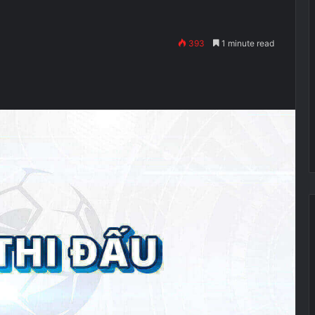
393
1 minute read