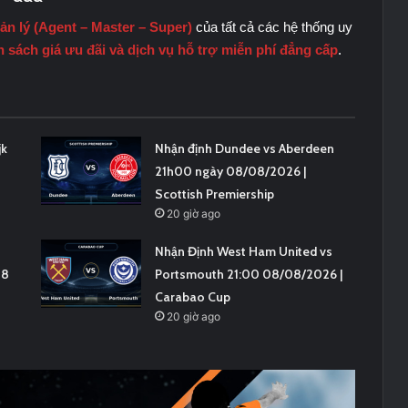
n lý (Agent – Master – Super)
của tất cả các hệ thống uy
h sách giá ưu đãi và dịch vụ hỗ trợ miễn phí đẳng cấp
.
jk
Nhận định Dundee vs Aberdeen
21h00 ngày 08/08/2026 |
Scottish Premiership
20 giờ ago
Nhận Định West Ham United vs
08
Portsmouth 21:00 08/08/2026 |
Carabao Cup
20 giờ ago