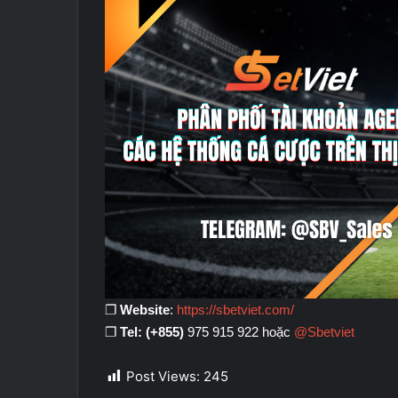
❐
Website
:
https://sbetviet.com/
❐
Tel: (+855)
975 915 922 hoặc
@Sbetviet
Post Views:
245