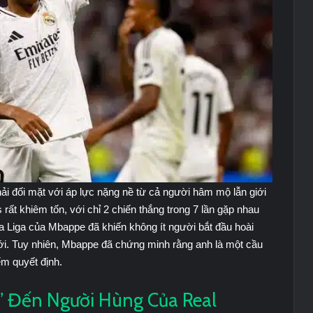
hải đối mặt với áp lực nặng nề từ cả người hâm mộ lẫn giới
 rất khiêm tốn, với chỉ 2 chiến thắng trong 7 lần gặp nhau
 La Liga của Mbappe đã khiến không ít người bắt đầu hoài
ới. Tuy nhiên, Mbappe đã chứng minh rằng anh là một cầu
ểm quyết định.
” Đến Người Hùng Của Real