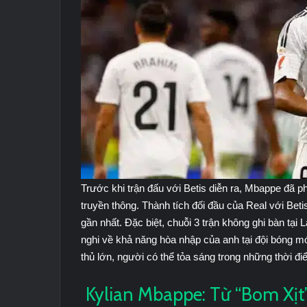
Trước khi trận đấu với Betis diễn ra, Mbappe đã p
truyền thông. Thành tích đối đầu của Real với Betis
gần nhất. Đặc biệt, chuỗi 3 trận không ghi bàn tại
nghi về khả năng hòa nhập của anh tại đội bóng m
thủ lớn, người có thể tỏa sáng trong những thời đi
Kylian Mbappe: Từ “Bom Xịt