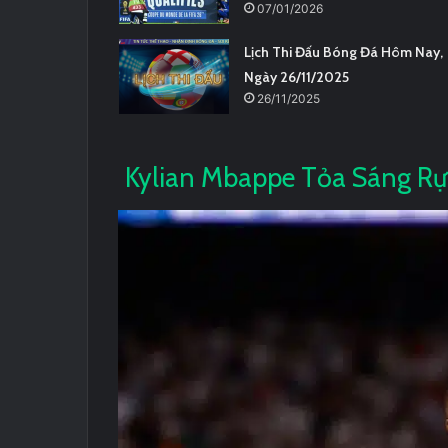
07/01/2026
Lịch Thi Đấu Bóng Đá Hôm Nay,
Ngày 26/11/2025
26/11/2025
Kylian Mbappe Tỏa Sáng Rực