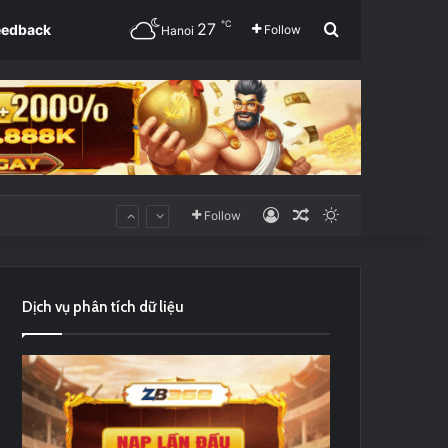
℃
27
Search for
eedback
Follow
Hanoi
Log In
Random Article
Switch skin
Follow
Dịch vụ phân tích dữ liệu