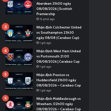
Aberdeen 21h00 ngày
08/08/2026 | Scottish
Premiership
15 phút ago
Nhận định Colchester United
vs Southampton 23h30
ngày 08/08 (Carabao Cup)
1 giờ ago
Nhận Định West Ham United
vs Portsmouth 21:00
08/08/2026 | Carabao Cup
1 giờ ago
Nhận định Preston vs
Huddersfield 21h00 ngày
08/08/2026 – Carabao Cup
1 giờ ago
Nhận định Middlesbrough vs
Wrexham, 02h00 ngày
08/08/2026 – Carabao Cup