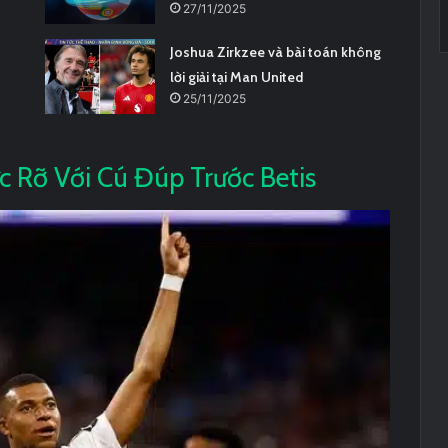
27/11/2025
Joshua Zirkzee và bài toán không
lời giải tại Man United
25/11/2025
 Rỡ Với Cú Đúp Trước Betis