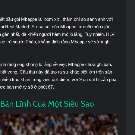
 bắt đầu gọi Mbappe là “bom xịt”, thậm chí so sánh anh với
tại Real Madrid. Sự sa sút của Mbappe từ cuối mùa giải
ận gần nhất, đã khiến người hâm mộ lo lắng. Tuy nhiên, HLV
ậu học trò người Pháp, khẳng định rằng Mbappe sẽ sớm ghi
định rằng ông không lo lắng về việc Mbappe chưa ghi bàn.
t vọng. Cầu thủ này đã tạo ra sự khác biệt lớn trên sân
 nhiều khó khăn trong việc dứt điểm, với 9 cú sút bị cản phá,
ợc bàn mở tỷ số ở phút 67.
 Bản Lĩnh Của Một Siêu Sao