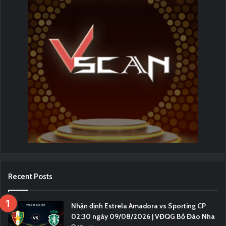
Recent Posts
Nhận định Estrela Amadora vs Sporting CP
02:30 ngày 09/08/2026 | VĐQG Bồ Đào Nha