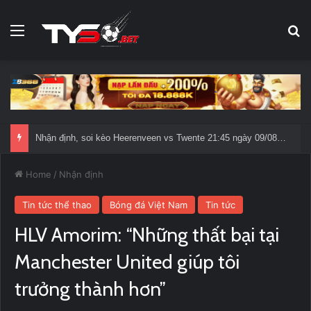
Menu
Se
Nhận Định PEC Zwolle vs Ajax 19h30 Ngày 09/08/2026: Cái Dớp Lịch Sử
Home
/
Nhận định
Tin tức thể thao
Bóng đá Việt Nam
Tin tức
HLV Amorim: “Những thất bại tại
Manchester United giúp tôi
trưởng thành hơn”