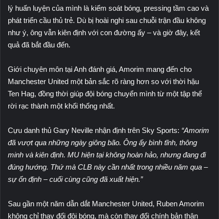
lý huấn luyện của mình là kiểm soát bóng, pressing tầm cao và
phát triển cầu thủ trẻ. Dù bị hoài nghi sau chuỗi trận đầu không
như ý, ông vẫn kiên định với con đường ấy – và giờ đây, kết
quả đã bắt đầu đến.
Giới chuyên môn tại Anh đánh giá, Amorim mang đến cho
Manchester United một bản sắc rõ ràng hơn so với thời hậu
Ten Hag, đồng thời giúp đội bóng chuyển mình từ một tập thể
rời rạc thành một khối thống nhất.
Cựu danh thủ Gary Neville nhận định trên Sky Sports:
“Amorim
đã vượt qua những ngày giông bão. Ông ấy bình tĩnh, thông
minh và kiên định. MU hiện tại không hoàn hảo, nhưng đang đi
đúng hướng. Thứ mà CLB này cần nhất trong nhiều năm qua –
sự ổn định – cuối cùng cũng đã xuất hiện.”
Sau gần một năm dẫn dắt Manchester United, Ruben Amorim
không chỉ thay đổi đội bóng, mà còn thay đổi chính bản thân