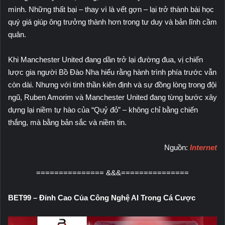
mình. Những thất bại – thay vì là vết gợn – lại trở thành bài học
quý giá giúp ông trưởng thành hơn trong tư duy và bản lĩnh cầm
quân.
Khi Manchester United đang dần trở lại đường đua, vị chiến
lược gia người Bồ Đào Nha hiểu rằng hành trình phía trước vẫn
còn dài. Nhưng với tinh thần kiên định và sự đồng lòng trong đội
ngũ, Ruben Amorim và Manchester United đang từng bước xây
dựng lại niềm tự hào của “Quỷ đỏ” – không chỉ bằng chiến
thắng, mà bằng bản sắc và niềm tin.
Nguồn:
Internet
=============== &&&===============
BET99 – Đỉnh Cao Của Công Nghệ AI Trong Cá Cược