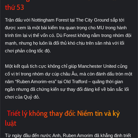
thứ 53
Trận đấu với Nottingham Forest tại The City Ground sắp tới
được xem là một bài kiểm tra quan trọng cho MU trong hành
trình tìm lại vị thế vốn có. Dù Forest không nằm trong nhóm đội
mạnh, nhưng họ luôn là đối thủ khó chịu trên sân nhà với lối
chơi phản công tốc độ.
Một kết quả tích cực không chỉ giúp Manchester United củng
cố vị trí trong nhóm dự cúp châu Âu, mà còn đánh dấu tròn một
năm “Ruben Amorim-era” tại Old Trafford – quãng thời gian
ngắn nhưng đã chứng kiến sự thay đổi đáng kể về bản sắc lối
chơi của Quỷ đỏ.
Triết lý không thay đổi: Niềm tin và kỷ
luật
Từ ngày đầu đến nước Anh, Ruben Amorim đã khẳng định triết