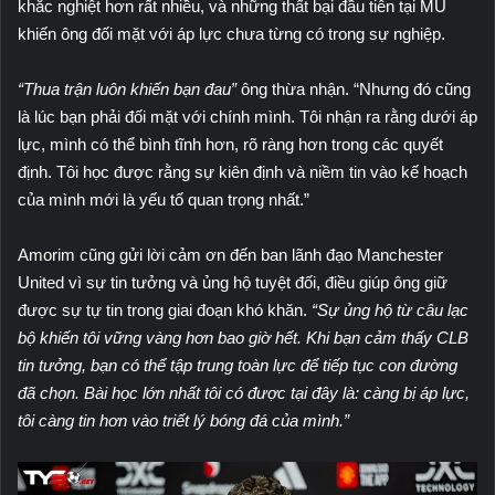
khắc nghiệt hơn rất nhiều, và những thất bại đầu tiên tại MU
khiến ông đối mặt với áp lực chưa từng có trong sự nghiệp.
“Thua trận luôn khiến bạn đau”
ông thừa nhận. “Nhưng đó cũng
là lúc bạn phải đối mặt với chính mình. Tôi nhận ra rằng dưới áp
lực, mình có thể bình tĩnh hơn, rõ ràng hơn trong các quyết
định. Tôi học được rằng sự kiên định và niềm tin vào kế hoạch
của mình mới là yếu tố quan trọng nhất.”
Amorim cũng gửi lời cảm ơn đến ban lãnh đạo Manchester
United vì sự tin tưởng và ủng hộ tuyệt đối, điều giúp ông giữ
được sự tự tin trong giai đoạn khó khăn.
“Sự ủng hộ từ câu lạc
bộ khiến tôi vững vàng hơn bao giờ hết. Khi bạn cảm thấy CLB
tin tưởng, bạn có thể tập trung toàn lực để tiếp tục con đường
đã chọn. Bài học lớn nhất tôi có được tại đây là: càng bị áp lực,
tôi càng tin hơn vào triết lý bóng đá của mình.”