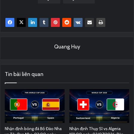
Quang Huy
Tin bài liên quan
Nhận định bóng đá Bồ Đào Nha
Nhận định Thụy Sĩ vs Algeria