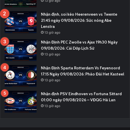
13 giờ ago
Nhận định, soi kèo Heerenveen vs Twente
21:45 ngày 09/08/2026: Sức nóng Abe
Lenstra
13 giờ ago
Nhận Định PEC Zwolle vs Ajax 19h30 Ngày
09/08/2026: Cái Dớp Lịch Sử
13 giờ ago
Nhận Định Sparta Rotterdam Vs Feyenoord
17:15 Ngày 09/08/2026: Pháo Đài Het Kasteel
13 giờ ago
Nhận định PSV Eindhoven vs Fortuna Sittard
01:00 ngày 09/08/2026 – VĐQG Hà Lan
13 giờ ago