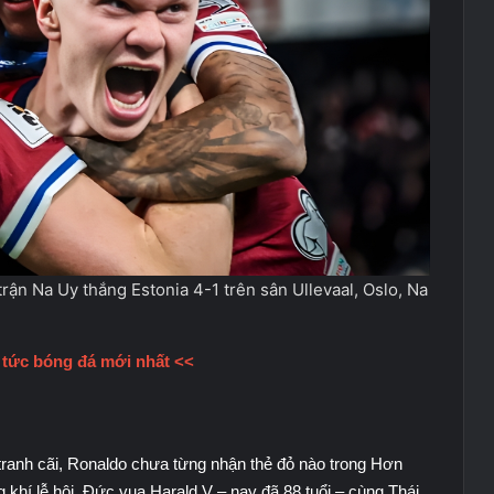
rận Na Uy thắng Estonia 4-1 trên sân Ullevaal, Oslo, Na
 tức bóng đá mới nhất <<
tranh cãi, Ronaldo chưa từng nhận thẻ đỏ nào trong Hơn
g khí lễ hội. Đức vua Harald V – nay đã 88 tuổi – cùng Thái