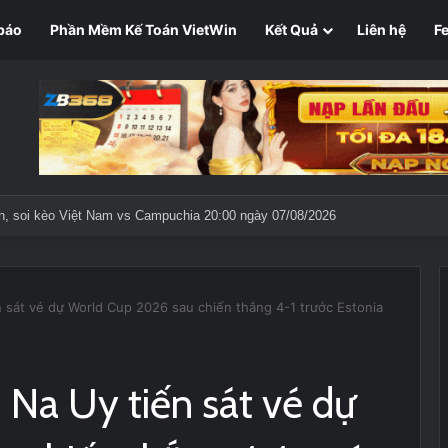
báo
Phần Mềm Kế Toán VietWin
Kết Quả
Liên hệ
F
n sát vé dự World Cup 2026 sau chiến thắng 4-1 trước Estonia
 Na Uy tiến sát vé dự