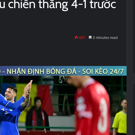
 chiến thắng 4-1 trước
687
3 minutes read