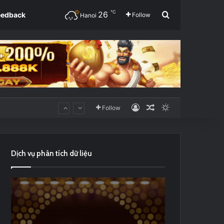
℃
26
Search for
eedback
Follow
Hanoi
Log In
Random Article
Switch skin
Follow
Nhận định bóng đá Singapore vs Indonesia, 20h00 ngày 07/08/2026: Sư tử gầm vang, nuốt chửng Garuda!
Dịch vụ phân tích dữ liệu