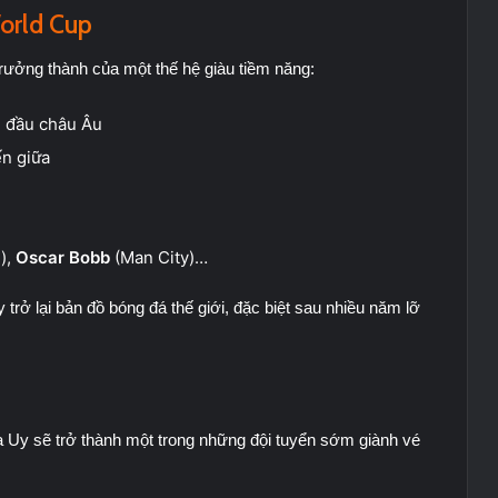
orld Cup
trưởng thành của một thế hệ giàu tiềm năng:
g đầu châu Âu
ến giữa
),
Oscar Bobb
(Man City)…
trở lại bản đồ bóng đá thế giới, đặc biệt sau nhiều năm lỡ
Na Uy sẽ trở thành một trong những đội tuyển sớm giành vé