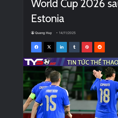
World Cup 2026 sau
Estonia
Quang Huy
14/11/2025
Facebook
X
LinkedIn
Tumblr
Pinterest
Reddit