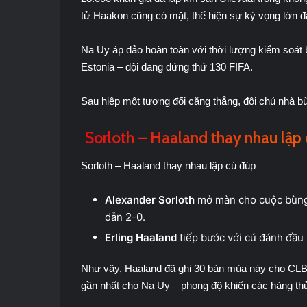
tử Haakon cũng có mặt, thể hiện sự kỳ vọng lớn đ
Na Uy áp đảo hoàn toàn với thời lượng kiểm soát bó
Estonia – đội đang đứng thứ 130 FIFA.
Sau hiệp một tương đối căng thẳng, đội chủ nhà bù
Sorloth – Haaland thay nhau lập
Sorloth – Haaland thay nhau lập cú đúp
Alexander Sorloth
mở màn cho cuộc bùng 
dẫn 2-0.
Erling Haaland
tiếp bước với cú đánh đầu
Như vậy, Haaland đã ghi 30 bàn mùa này cho CLB và
gần nhất cho Na Uy – phong độ khiến các hàng thủ