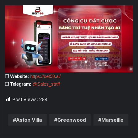
❐
Website:
https://bet99.ai/
❐
Telegram:
@Sales_staff
Post Views:
284
Aston Villa
Greenwood
Marseille