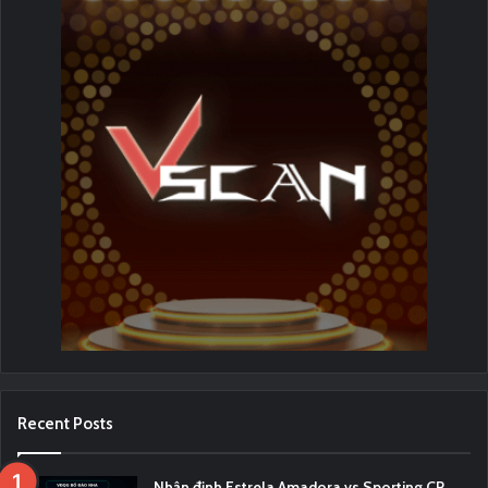
Recent Posts
Nhận định Estrela Amadora vs Sporting CP