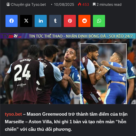
Chuyên gia Tyso.bet
10/08/2025
453
2 minutes read
Facebook
X
LinkedIn
Tumblr
Pinterest
Reddit
WhatsApp
tyso.bet
–
Mason Greenwood trở thành tâm điểm của trận
Marseille – Aston Villa, khi ghi 1 bàn và tạo nên màn “hỗn
chiến” với cầu thủ đối phương.