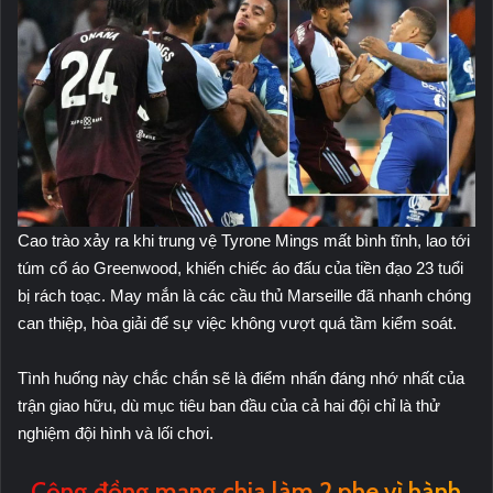
Cao trào xảy ra khi trung vệ Tyrone Mings mất bình tĩnh, lao tới
túm cổ áo Greenwood, khiến chiếc áo đấu của tiền đạo 23 tuổi
bị rách toạc. May mắn là các cầu thủ Marseille đã nhanh chóng
can thiệp, hòa giải để sự việc không vượt quá tầm kiểm soát.
Tình huống này chắc chắn sẽ là điểm nhấn đáng nhớ nhất của
trận giao hữu, dù mục tiêu ban đầu của cả hai đội chỉ là thử
nghiệm đội hình và lối chơi.
Cộng đồng mạng chia làm 2 phe vì hành