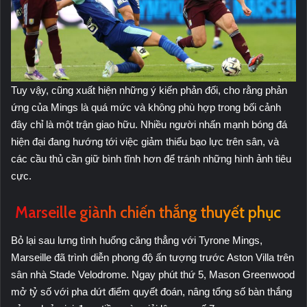
Tuy vậy, cũng xuất hiện những ý kiến phản đối, cho rằng phản
ứng của Mings là quá mức và không phù hợp trong bối cảnh
đây chỉ là một trận giao hữu. Nhiều người nhấn mạnh bóng đá
hiện đại đang hướng tới việc giảm thiểu bạo lực trên sân, và
các cầu thủ cần giữ bình tĩnh hơn để tránh những hình ảnh tiêu
cực.
Marseille giành chiến thắng thuyết phục
Bỏ lại sau lưng tình huống căng thẳng với Tyrone Mings,
Marseille đã trình diễn phong độ ấn tượng trước Aston Villa trên
sân nhà Stade Velodrome. Ngay phút thứ 5, Mason Greenwood
mở tỷ số với pha dứt điểm quyết đoán, nâng tổng số bàn thắng