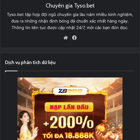
Chuyên gia Tyso.bet
Tyso.bet tập hợp đội ngũ chuyên gia lâu năm nhiều kinh nghiệm,
đưa ra những nhận định bóng đá chuẩn xác nhất hàng ngày.
Thông tin liên tục được cập nhật 24/7, mời các bạn đón đọc.
Website
Facebook
Dịch vụ phân tích dữ liệu