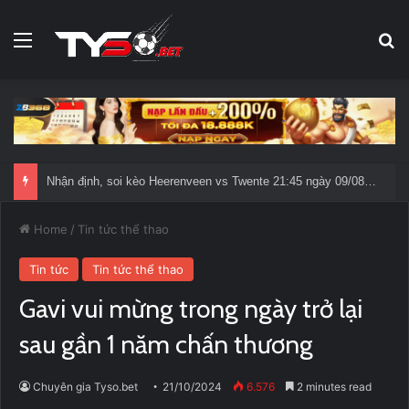
Menu
Se
Nhận định, soi kèo Heerenveen vs Twente 21:45 ngày 09/08/2026: Sức nóng Abe Lenstra
Home
/
Tin tức thể thao
Tin tức
Tin tức thể thao
Gavi vui mừng trong ngày trở lại
sau gần 1 năm chấn thương
Chuyên gia Tyso.bet
21/10/2024
6.576
2 minutes read