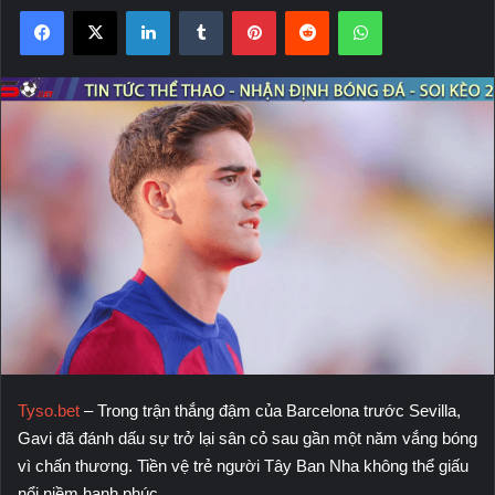
Facebook
X
LinkedIn
Tumblr
Pinterest
Reddit
WhatsApp
Tyso.bet
– Trong trận thắng đậm của Barcelona trước Sevilla,
Gavi đã đánh dấu sự trở lại sân cỏ sau gần một năm vắng bóng
vì chấn thương. Tiền vệ trẻ người Tây Ban Nha không thể giấu
nổi niềm hạnh phúc.