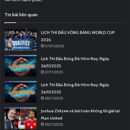
Tin bài liên quan
LỊCH THI ĐẤU VÒNG BẢNG WORLD CUP
2026
07/01/2026
Lịch Thi Đấu Bóng Đá Hôm Nay, Ngày
26/11/2025
27/11/2025
Lịch Thi Đấu Bóng Đá Hôm Nay, Ngày
26/11/2025
26/11/2025
Joshua Zirkzee và bài toán không lời giải tại
Man United
25/11/2025