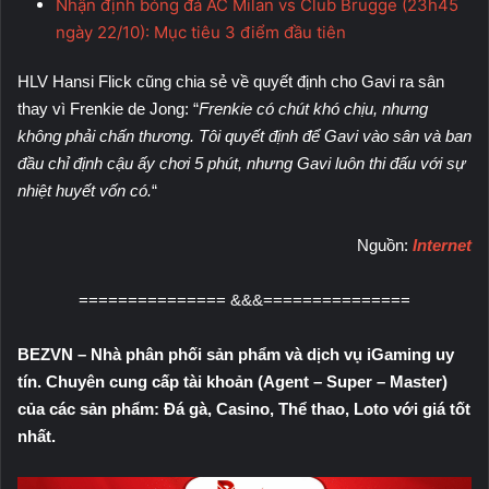
Nhận định bóng đá AC Milan vs Club Brugge (23h45
ngày 22/10): Mục tiêu 3 điểm đầu tiên
HLV Hansi Flick cũng chia sẻ về quyết định cho Gavi ra sân
thay vì Frenkie de Jong: “
Frenkie có chút khó chịu, nhưng
không phải chấn thương. Tôi quyết định để Gavi vào sân và ban
đầu chỉ định cậu ấy chơi 5 phút, nhưng Gavi luôn thi đấu với sự
nhiệt huyết vốn có.
“
Nguồn:
Internet
=============== &&&===============
BEZVN – Nhà phân phối sản phẩm và dịch vụ iGaming uy
tín. Chuyên cung cấp tài khoản (Agent – Super – Master)
của các sản phẩm: Đá gà, Casino, Thể thao, Loto với giá tốt
nhất.