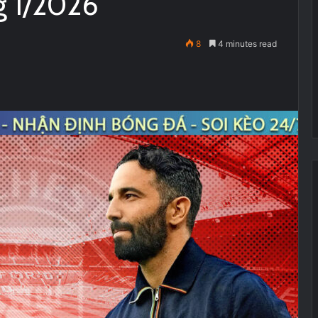
g 1/2026
8
4 minutes read