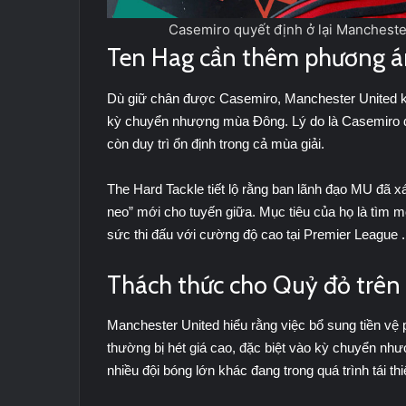
Casemiro quyết định ở lại Mancheste
Ten Hag cần thêm phương án
Dù giữ chân được Casemiro, Manchester United kh
kỳ chuyển nhượng mùa Đông. Lý do là Casemiro 
còn duy trì ổn định trong cả mùa giải.
The Hard Tackle tiết lộ rằng ban lãnh đạo MU đã x
neo” mới cho tuyến giữa. Mục tiêu của họ là tìm m
sức thi đấu với cường độ cao tại Premier League .
Thách thức cho Quỷ đỏ trê
Manchester United hiểu rằng việc bổ sung tiền v
thường bị hét giá cao, đặc biệt vào kỳ chuyển nh
nhiều đội bóng lớn khác đang trong quá trình tái thi