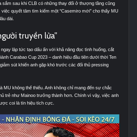
ua sắm sau khi CLB có những thay đổi ở thượng tầng cũng
 việc quyết tâm tìm kiếm một “Casemiro mới” cho thấy MU
âu dài.
người truyền lửa”
gay lập tức tạo dấu ấn với khả năng đọc tình huống, cắt
iành Carabao Cup 2023 – danh hiệu đầu tiên dưới thời Ten
 giảm sút khiến anh gặp khó trước các đối thủ pressing
mà MU không thể thiếu. Anh không chỉ mang đến sự chắc
thủ trẻ như Mainoo trưởng thành hơn. Chính vì vậy, việc anh
ợc coi là tín hiệu tích cực.