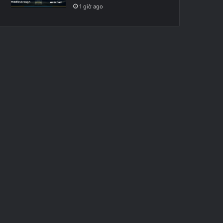
1 giờ ago