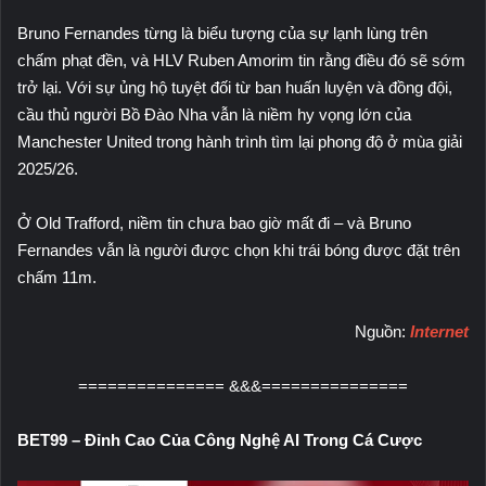
Bruno Fernandes từng là biểu tượng của sự lạnh lùng trên
chấm phạt đền, và HLV Ruben Amorim tin rằng điều đó sẽ sớm
trở lại. Với sự ủng hộ tuyệt đối từ ban huấn luyện và đồng đội,
cầu thủ người Bồ Đào Nha vẫn là niềm hy vọng lớn của
Manchester United trong hành trình tìm lại phong độ ở mùa giải
2025/26.
Ở Old Trafford, niềm tin chưa bao giờ mất đi – và Bruno
Fernandes vẫn là người được chọn khi trái bóng được đặt trên
chấm 11m.
Nguồn:
Internet
=============== &&&===============
BET99 – Đỉnh Cao Của Công Nghệ AI Trong Cá Cược