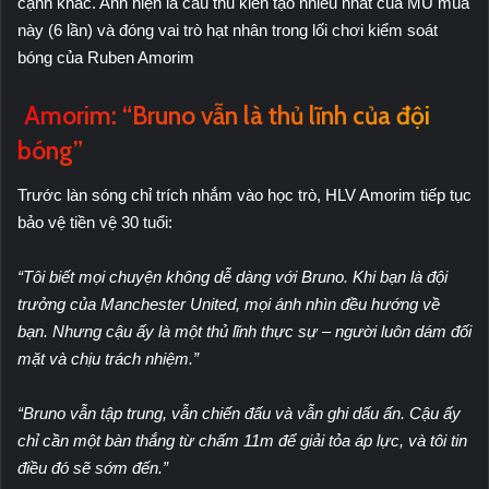
cạnh khác. Anh hiện là cầu thủ kiến tạo nhiều nhất của MU mùa
này (6 lần) và đóng vai trò hạt nhân trong lối chơi kiểm soát
bóng của Ruben Amorim
Amorim: “Bruno vẫn là thủ lĩnh của đội
bóng”
Trước làn sóng chỉ trích nhắm vào học trò, HLV Amorim tiếp tục
bảo vệ tiền vệ 30 tuổi:
“Tôi biết mọi chuyện không dễ dàng với Bruno. Khi bạn là đội
trưởng của Manchester United, mọi ánh nhìn đều hướng về
bạn. Nhưng cậu ấy là một thủ lĩnh thực sự – người luôn dám đối
mặt và chịu trách nhiệm.”
“Bruno vẫn tập trung, vẫn chiến đấu và vẫn ghi dấu ấn. Cậu ấy
chỉ cần một bàn thắng từ chấm 11m để giải tỏa áp lực, và tôi tin
điều đó sẽ sớm đến.”