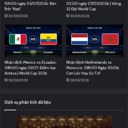
10h00 ngày 03/07/2026: Bản
02:00 ngày 07/03/2026 | Vòng
lĩnh “Nati”
32 Đội World Cup
30/06/2026
30/06/2026
Nhận định Mexico vs Ecuador,
Nhận Định Netherlands vs
08h00 ngày 01/07: Điểm tựa
Morocco, 08h00 Ngày 30/06:
Azteca | World Cup 2026
Cơn Lốc Hay Sư Tử?
30/06/2026
26/06/2026
Dịch vụ phân tích dữ liệu