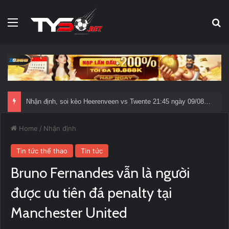
Menu
Se
Home
/
Nhận định
Tin tức thể thao
Tin tức
Bruno Fernandes vẫn là người
được ưu tiên đá penalty tại
Manchester United