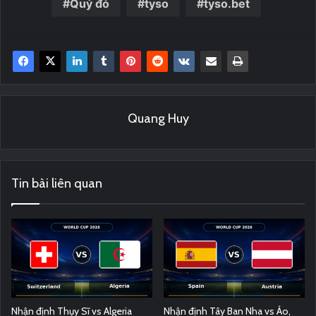
Quỷ đỏ
tyso
tyso.bet
Quang Huy
Tin bài liên quan
Nhận định Thụy Sĩ vs Algeria
Nhận định Tây Ban Nha vs Áo,