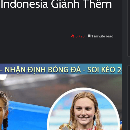
Indonesia Giành Thêm
5.726
1 minute read