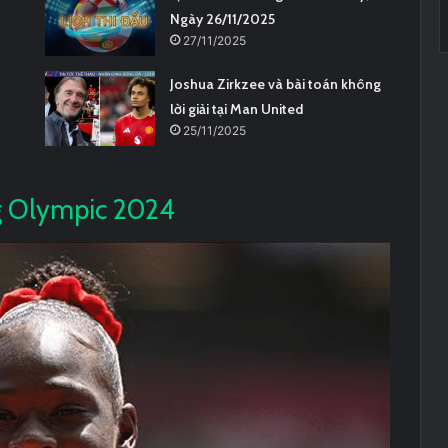
Ngày 26/11/2025
27/11/2025
Joshua Zirkzee và bài toán không
lời giải tại Man United
25/11/2025
 Olympic 2024