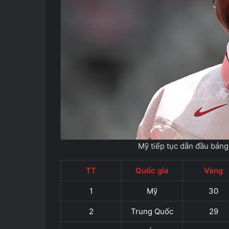
Mỹ tiếp tục dẫn đầu bản
TT
Quốc gia
Vàng
1
Mỹ
30
2
Trung Quốc
29