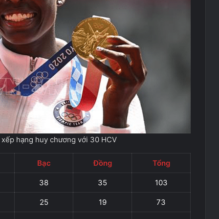
g xếp hạng huy chương với 30 HCV
Bạc
Đồng
Tổng
38
35
103
25
19
73