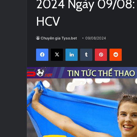
2024 Ngày 09/08: 
HCV
Chuyên gia Tyso.bet
09/08/2024
Facebook
X
LinkedIn
Tumblr
Pinterest
Reddit