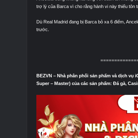
trợ lý của Barca vì cho rằng hành vi này thiếu tôn t
Dù Real Madrid đang bị Barca bỏ xa 6 điểm, Ancelot
trước.
=============
BEZVN – Nhà phân phối sản phẩm và dịch vụ iG
Super – Master) của các sản phẩm: Đá gà, Casin