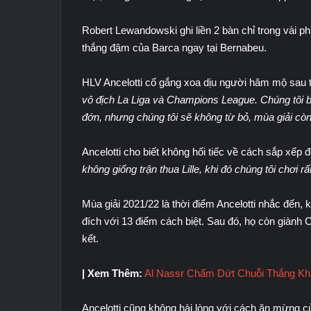
Robert Lewandowski ghi liền 2 bàn chỉ trong vài 
thắng đậm của Barca ngay tại Bernabeu.
HLV Ancelotti cố gắng xoa dịu người hâm mộ sau th
vô địch La Liga và Champions League. Chúng tôi bỏ
đớn, nhưng chúng tôi sẽ không từ bỏ, mùa giải còn
Ancelotti cho biết không hối tiếc về cách sắp xếp độ
không giống trận thua Lille, khi đó chúng tôi chơi r
Mùa giải 2021/22 là thời điểm Ancelotti nhắc đến,
đích với 13 điểm cách biệt. Sau đó, họ còn giành
kết.
| Xem Thêm:
Al Nassr Chấm Dứt Chuỗi Thắng Kh
Ancelotti cũng không hài lòng với cách ăn mừng 