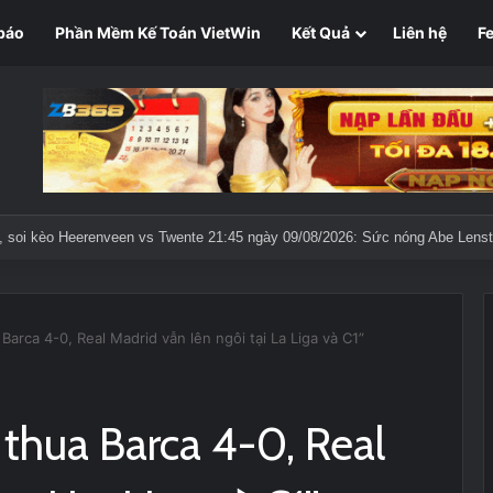
báo
Phần Mềm Kế Toán VietWin
Kết Quả
Liên hệ
F
, soi kèo Heerenveen vs Twente 21:45 ngày 09/08/2026: Sức nóng Abe Lenst
 Barca 4-0, Real Madrid vẫn lên ngôi tại La Liga và C1”
i thua Barca 4-0, Real