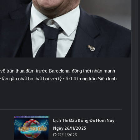
 về trận thua đậm trước Barcelona, đồng thời nhấn mạnh
ần gần nhất họ thất bại với tỷ số 0-4 trong trận Siêu kinh
Lịch Thi Đấu Bóng Đá Hôm Nay,
Ngày 26/11/2025
27/11/2025