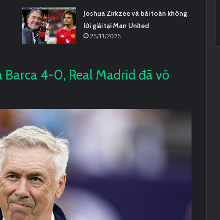
Joshua Zirkzee và bài toán không
lời giải tại Man United
25/11/2025
a Barca 4-0, Real Madrid đã vô