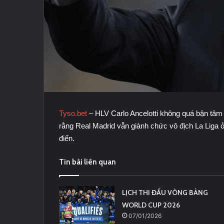
Tyso.bet
– HLV Carlo Ancelotti không quá bận tâm
rằng Real Madrid vẫn giành chức vô địch La Liga ở l
điển.
Tin bài liên quan
LỊCH THI ĐẤU VÒNG BẢNG
WORLD CUP 2026
07/01/2026